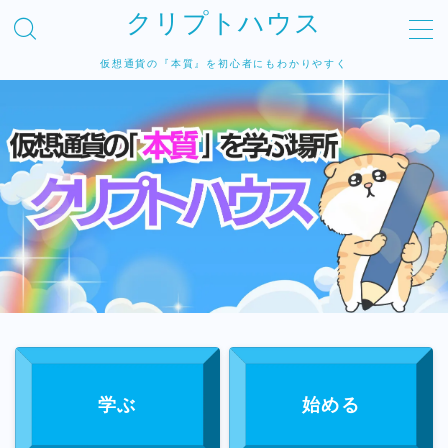
クリプトハウス
仮想通貨の『本質』を初心者にもわかりやすく
Home
仮想通貨を学ぶ
最初におさえておきたいこと
仮想通貨を始める
取引所の口座を開設してみる
仮想通貨を買ってみる
仮想通貨で不労所得を得る
学ぶ
始める